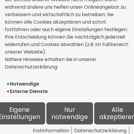
VMV Versicherungs- Maklervereinigung GmbH
während andere uns helfen unser Onlineangebot zu
Heinrich-Heine-Str. 19
verbessern und wirtschaftlich zu betreiben. Sie
08058 Zwickau
können alle Cookies akzeptieren und sofort
+49 375 272120
fortfahren oder auch eigene Einstellungen festlegen.
info[at]vmv-gmbh.de
Ihre Entscheidung können Sie nachträglich jederzeit
widerrufen und Cookies abwählen (z.B. im Fußbereich
unserer Website).
Rechtliches
Nähere Hinweise erhalten Sie in unserer
Datenschutzerklärung.
Impressum
Erstinformation
Notwendige
Externe Dienste
Datenschutz
Bildnachweise
Eigene
Nur
Alle
Einstellungen
notwendige
akzeptiere
Cookie-Einstellungen
Erstinformation
Datenschutzerklärung