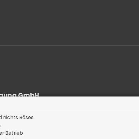
nigung GmbH
d nichts Böses
.
er Betrieb